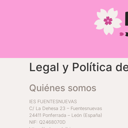
Legal y Política d
Quiénes somos
IES FUENTESNUEVAS
C/ La Dehesa 23 – Fuentesnuevas
24411 Ponferrada – León (España)
NIF: Q2468070D